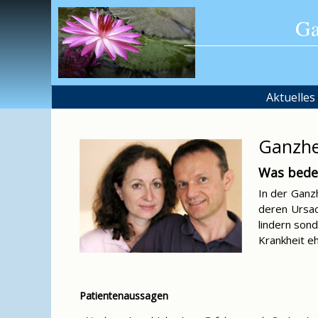
Skip
Ga
to
content
Aktuelles
Ganzhe
Was bede
In der Ganz
deren Ursac
lindern son
Krankheit e
Patientenaussagen