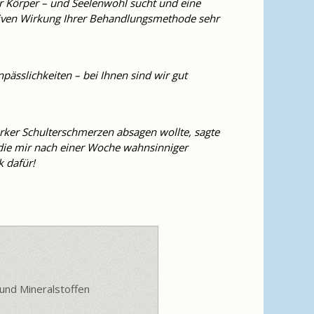
r Körper – und Seelenwohl sucht und eine
itiven Wirkung Ihrer Behandlungsmethode sehr
pässlichkeiten – bei Ihnen sind wir gut
arker Schulterschmerzen absagen wollte, sagte
die mir nach einer Woche wahnsinniger
k dafür!
 Patienten/Innen können
 und Mineralstoffen