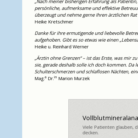
„Nach meiner bisherigen Erfahrung als Patienti
persönliche, aufmerksame und effektive Betreuun
überzeugt und nehme gerne Ihren ärztlichen Rat
Heike Kretschmer
Danke für ihre ermutigende und liebevolle Betreu
aufgehoben. Gibt es so etwas wie einen „Lebensarzt
Heike u. Reinhard Werner
„Ärztin ohne Grenzen“ – ist das Erste, was mir zu
sie, gerade deshalb solle ich doch kommen. Da 
Schulterschmerzen und schlaflosen Nächten, eine
a
in
Mag.
Dr.
Marion Murzek
Chronic Fatigue / 
Vollblutmineralana
Nach Viruserkrankungen 
Corona - Corona -
Viele Patienten glauben, d
aufgrund der Erschöpfung 
Parasiten
decken.
Osteoporose
Dies ist natürlich auch m
Die meisten Patienten kö