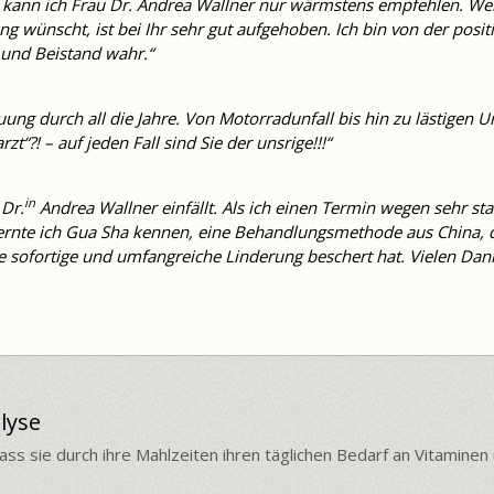
n, kann ich Frau Dr. Andrea Wallner nur wärmstens empfehlen. We
g wünscht, ist bei Ihr sehr gut aufgehoben. Ich bin von der pos
 und Beistand wahr.“
ung durch all die Jahre. Von Motorradunfall bis hin zu lästigen Un
“?! – auf jeden Fall sind Sie der unsrige!!!“
in
 Dr.
Andrea Wallner einfällt. Als ich einen Termin wegen sehr st
lernte ich Gua Sha kennen, eine Behandlungsmethode aus China, 
 sofortige und umfangreiche Linderung beschert hat. Vielen Dan
Long Covid
lyse
kann es manchmal zu einem
Chronic Fatigue Syndrome
kommen. Die
 Corona
ass sie durch ihre Mahlzeiten ihren täglichen Bedarf an Vitaminen
oft nur mit Mühe den Alltag bewältigen.
anchmal nach einer
Coronainfektion
der Fall!
nnen das Wort schon nicht mehr hören.