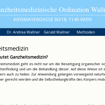
nzheitsmedizinische Ordination Wall
KIENMAYERGASSE 60/18, 1140 WIEN
Dr. Andrea Wallner
Gerald Wallner
Methoden
itsmedizin
utet Ganzheitsmedizin?
heitsmedizin geht es nicht nur um die Beseitigung organischer
henfindung und um die Behandlung dieser. Auf diese Weise ist e
dern auch zu heilen. Zur Anwendung gelangen vorwiegend naturhei
her gerecht werden und die Selbstheilungkräfte des Körpers mobil