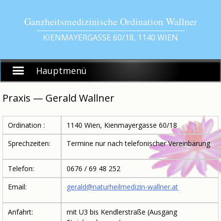
Skip
to
Ganzheitsmedizinische Ordination Wallner
content
KIENMAYERGASSE 60/18, 1140 WIEN
Hauptmenü
Praxis — Gerald Wallner
Ordination :
1140 Wien, Kienmayergasse 60/18
Sprechzeiten:
Termine nur nach telefonischer Vereinbarung
Telefon:
0676 / 69 48 252
Email:
gerald@naturheilmedizin-wallner.at
Anfahrt:
mit U3 bis Kendlerstraße (Ausgang