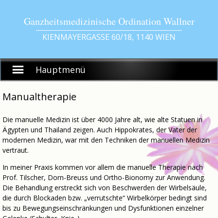
Skip
to
Ganzheitsmedizinische Ordination Wallner
content
KIENMAYERGASSE 60/18, 1140 WIEN
Hauptmenü
Manualtherapie
Die manuelle Medizin ist über 4000 Jahre alt, wie alte Statuen in
Ägypten und Thailand zeigen. Auch Hippokrates, der Vater der
modernen Medizin, war mit den Techniken der manuellen Medizin
vertraut.
In meiner Praxis kommen vor allem die manuelle Therapie nach
Prof. Tilscher, Dorn-Breuss und Ortho-Bionomy zur Anwendung.
Die Behandlung erstreckt sich von Beschwerden der Wirbelsäule,
die durch Blockaden bzw. „verrutschte“ Wirbelkörper bedingt sind
bis zu Bewegungseinschränkungen und Dysfunktionen einzelner